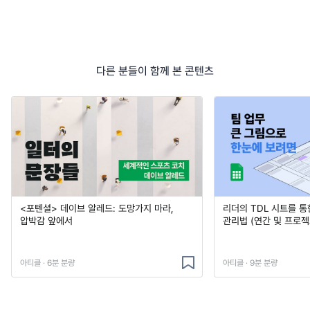
다른 분들이 함께 본 콘텐츠
<포텐셜> 데이브 알레드: 도망가지 마라,
리더의 TDL 시트를 통
압박감 앞에서
관리법 (연간 및 프로젝
아티클 · 6분 분량
아티클 · 9분 분량