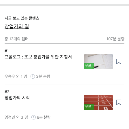
지금 보고 있는 콘텐츠
창업가의 일
총
13
개의 챕터
107분
분량
#1
프롤로그 : 초보 창업가를 위한 지침서
무료
우승우 외 1 명
3분
분량
#2
창업가의 시작
무료
임정민 외 3 명
8분
분량