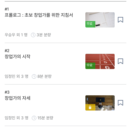
#1
프롤로그 : 초보 창업가를 위한 지침서
무료
우승우 외 1 명
3분
분량
#2
창업가의 시작
무료
임정민 외 3 명
8분
분량
#3
창업가의 자세
임정민 외 3 명
15분
분량