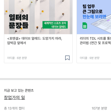
<포텐셜> 데이브 알레드: 도망가지 마라,
리더의 TDL 시트를 통
압박감 앞에서
관리법 (연간 및 프로젝
아티클 · 6분 분량
아티클 · 9분 분량
지금 보고 있는 콘텐츠
창업가의 일
총
13
개의 챕터
107분
분량