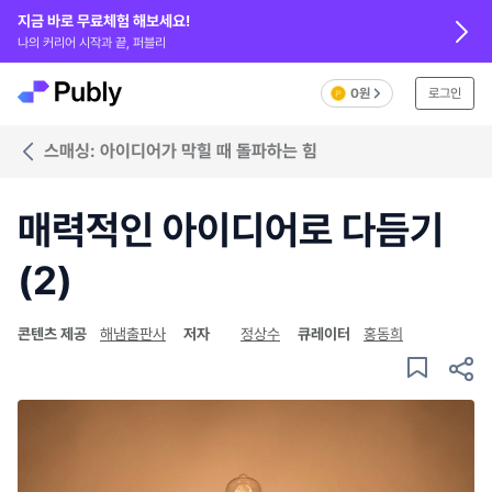
지금 바로 무료체험 해보세요!
나의 커리어 시작과 끝, 퍼블리
0원
로그인
스매싱: 아이디어가 막힐 때 돌파하는 힘
매력적인 아이디어로 다듬기
(2)
콘텐츠 제공
해냄출판사
저자
정상수
큐레이터
홍동희