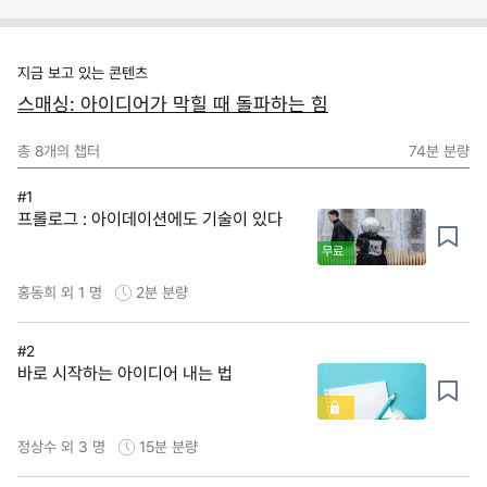
지금 보고 있는 콘텐츠
스매싱: 아이디어가 막힐 때 돌파하는 힘
총
8
개의 챕터
74분
분량
#1
프롤로그 : 아이데이션에도 기술이 있다
무료
홍동희 외 1 명
2분
분량
#2
바로 시작하는 아이디어 내는 법
정상수 외 3 명
15분
분량