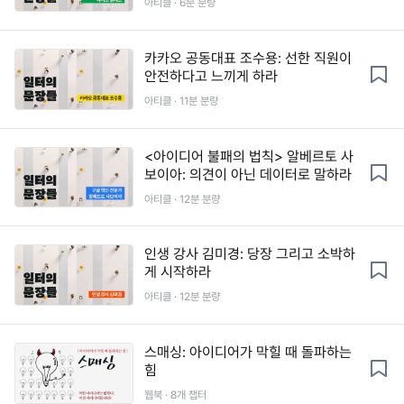
아티클 · 6분 분량
카카오 공동대표 조수용: 선한 직원이
안전하다고 느끼게 하라
아티클 · 11분 분량
<아이디어 불패의 법칙> 알베르토 사
보이아: 의견이 아닌 데이터로 말하라
아티클 · 12분 분량
인생 강사 김미경: 당장 그리고 소박하
게 시작하라
아티클 · 12분 분량
스매싱: 아이디어가 막힐 때 돌파하는
힘
웹북 · 8개 챕터