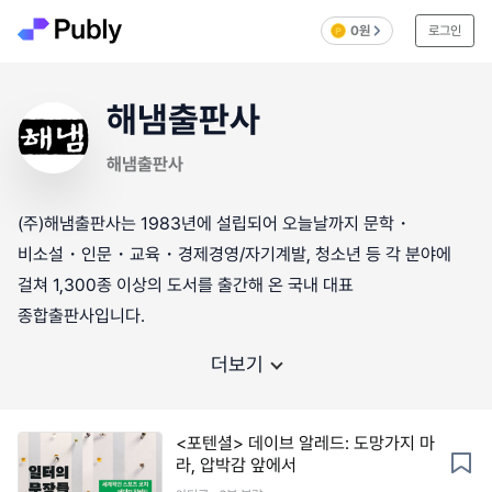
0원
로그인
해냄출판사
해냄출판사
(주)해냄출판사는 1983년에 설립되어 오늘날까지 문학・
비소설・인문・교육・경제경영/자기계발, 청소년 등 각 분야에
걸쳐 1,300종 이상의 도서를 출간해 온 국내 대표
더보기
<포텐셜> 데이브 알레드: 도망가지 마
라, 압박감 앞에서