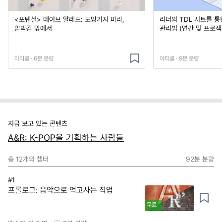
<포텐셜> 데이브 알레드: 도망가지 마라,
리더의 TDL 시트를 통
압박감 앞에서
관리법 (연간 및 프로젝
아티클 · 6분 분량
아티클 · 9분 분량
지금 보고 있는 콘텐츠
A&R: K-POP을 기획하는 사람들
총
12
개의 챕터
92분
분량
#1
프롤로그: 음악으로 먹고사는 직업
무료