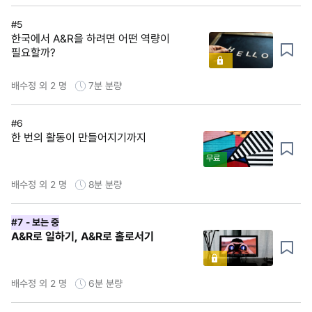
#5
한국에서 A&R을 하려면 어떤 역량이
필요할까?
배수정 외 2 명
7분
분량
#6
한 번의 활동이 만들어지기까지
무료
배수정 외 2 명
8분
분량
#7
- 보는 중
A&R로 일하기, A&R로 홀로서기
배수정 외 2 명
6분
분량