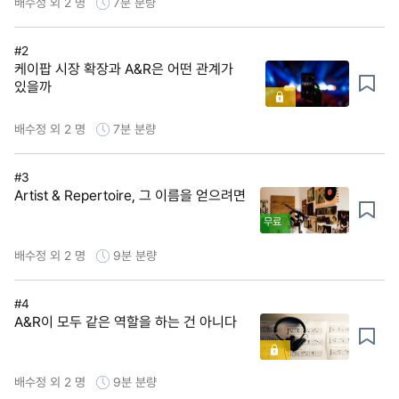
배수정 외 2 명
7분
분량
#2
케이팝 시장 확장과 A&R은 어떤 관계가
있을까
배수정 외 2 명
7분
분량
#3
Artist & Repertoire, 그 이름을 얻으려면
무료
배수정 외 2 명
9분
분량
#4
A&R이 모두 같은 역할을 하는 건 아니다
배수정 외 2 명
9분
분량