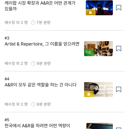
케이팝 시장 확장과 A&R은 어떤 관계가
있을까
배수정 외 2 명
7분
분량
#3
Artist & Repertoire, 그 이름을 얻으려면
무료
배수정 외 2 명
9분
분량
#4
A&R이 모두 같은 역할을 하는 건 아니다
배수정 외 2 명
9분
분량
#5
한국에서 A&R을 하려면 어떤 역량이