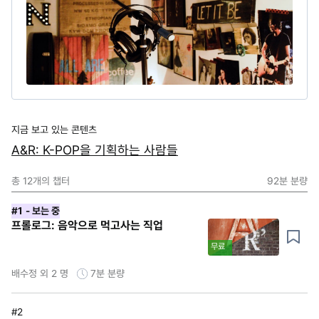
지금 보고 있는 콘텐츠
A&R: K-POP을 기획하는 사람들
총
12
개의 챕터
92분
분량
#1
- 보는 중
프롤로그: 음악으로 먹고사는 직업
무료
배수정 외 2 명
7분
분량
#2