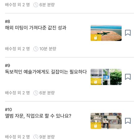
배수정 외 2 명
6분
분량
#8
해외 미팅이 가져다준 값진 성과
배수정 외 2 명
10분
분량
#9
독보적인 예술가에게도 길잡이는 필요하다
배수정 외 2 명
6분
분량
#10
앨범 자문, 직업으로 할 수 있나요?
배수정 외 2 명
9분
분량