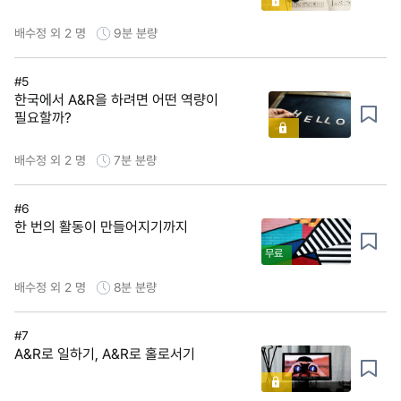
배수정 외 2 명
9분
분량
#5
한국에서 A&R을 하려면 어떤 역량이
필요할까?
배수정 외 2 명
7분
분량
#6
한 번의 활동이 만들어지기까지
무료
배수정 외 2 명
8분
분량
#7
A&R로 일하기, A&R로 홀로서기