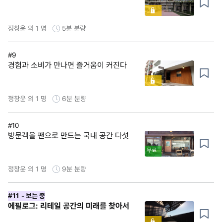
정창윤 외 1 명
5분
분량
#9
경험과 소비가 만나면 즐거움이 커진다
정창윤 외 1 명
6분
분량
#10
방문객을 팬으로 만드는 국내 공간 다섯
무료
정창윤 외 1 명
9분
분량
#11
- 보는 중
에필로그: 리테일 공간의 미래를 찾아서