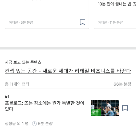
10분 만에 끝내는 법 (
아티클 · 5분 분량
아티클 · 11분 분량
지금 보고 있는 콘텐츠
컨셉 있는 공간 - 새로운 세대가 리테일 비즈니스를 바꾼다
총
11
개의 챕터
66분
분량
#1
프롤로그: 뜨는 장소에는 뭔가 특별한 것이
있다
무료
정창윤 외 1 명
5분
분량