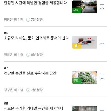
한정된 시간에 특별한 경험을 제공합니다
무료
정창윤 외 1 명
7분
분량
#6
소규모 리테일, 문화 인프라로 뭉쳐야 산다
정창윤 외 1 명
8분
분량
#7
건강한 순간을 셀프 수확하는 공간
무료
정창윤 외 1 명
7분
분량
#8
새로운 주거형 리테일 공간을 제시하다