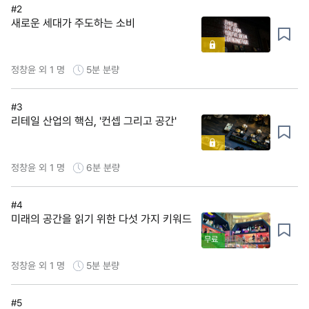
#2
새로운 세대가 주도하는 소비
정창윤 외 1 명
5분
분량
#3
리테일 산업의 핵심, '컨셉 그리고 공간'
정창윤 외 1 명
6분
분량
#4
미래의 공간을 읽기 위한 다섯 가지 키워드
무료
정창윤 외 1 명
5분
분량
#5