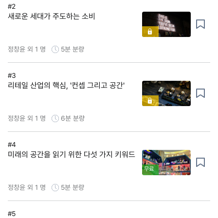
#2
새로운 세대가 주도하는 소비
정창윤 외 1 명
5분
분량
#3
리테일 산업의 핵심, '컨셉 그리고 공간'
정창윤 외 1 명
6분
분량
#4
미래의 공간을 읽기 위한 다섯 가지 키워드
무료
정창윤 외 1 명
5분
분량
#5