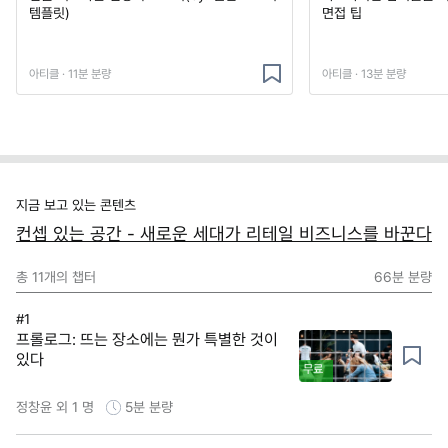
템플릿)
면접 팁
아티클 · 11분 분량
아티클 · 13분 분량
지금 보고 있는 콘텐츠
컨셉 있는 공간 - 새로운 세대가 리테일 비즈니스를 바꾼다
총
11
개의 챕터
66분
분량
#1
프롤로그: 뜨는 장소에는 뭔가 특별한 것이
있다
무료
정창윤 외 1 명
5분
분량