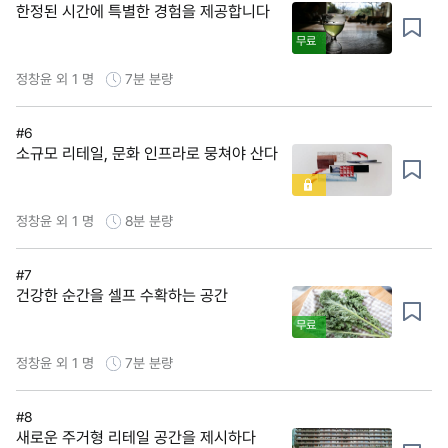
한정된 시간에 특별한 경험을 제공합니다
무료
정창윤 외 1 명
7분
분량
#6
소규모 리테일, 문화 인프라로 뭉쳐야 산다
정창윤 외 1 명
8분
분량
#7
건강한 순간을 셀프 수확하는 공간
무료
정창윤 외 1 명
7분
분량
#8
새로운 주거형 리테일 공간을 제시하다