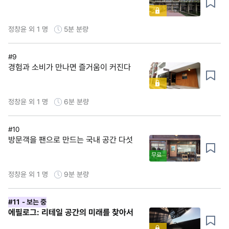
정창윤 외 1 명
5분
분량
#9
경험과 소비가 만나면 즐거움이 커진다
정창윤 외 1 명
6분
분량
#10
방문객을 팬으로 만드는 국내 공간 다섯
무료
정창윤 외 1 명
9분
분량
#11
- 보는 중
에필로그: 리테일 공간의 미래를 찾아서