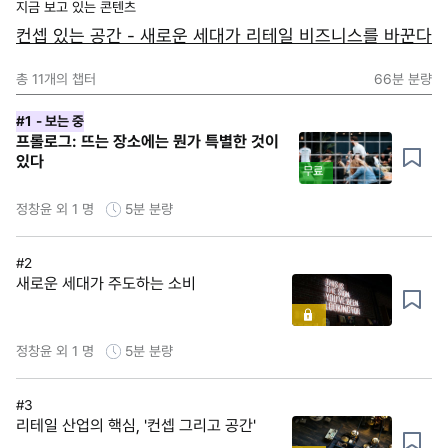
지금 보고 있는 콘텐츠
컨셉 있는 공간 - 새로운 세대가 리테일 비즈니스를 바꾼다
총
11
개의 챕터
66분
분량
#1
- 보는 중
프롤로그: 뜨는 장소에는 뭔가 특별한 것이
있다
무료
정창윤 외 1 명
5분
분량
#2
새로운 세대가 주도하는 소비
정창윤 외 1 명
5분
분량
#3
리테일 산업의 핵심, '컨셉 그리고 공간'