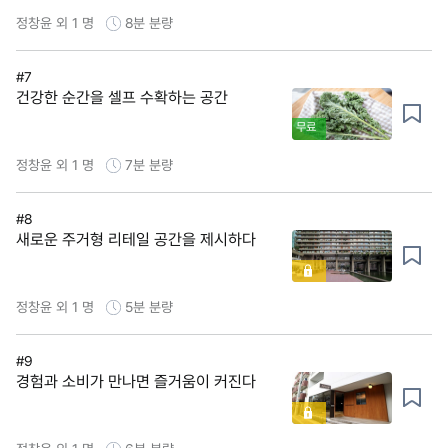
정창윤 외 1 명
8분
분량
#7
건강한 순간을 셀프 수확하는 공간
무료
정창윤 외 1 명
7분
분량
#8
새로운 주거형 리테일 공간을 제시하다
정창윤 외 1 명
5분
분량
#9
경험과 소비가 만나면 즐거움이 커진다