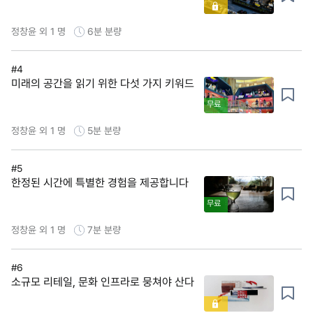
정창윤 외 1 명
6분
분량
#4
미래의 공간을 읽기 위한 다섯 가지 키워드
무료
정창윤 외 1 명
5분
분량
#5
한정된 시간에 특별한 경험을 제공합니다
무료
정창윤 외 1 명
7분
분량
#6
소규모 리테일, 문화 인프라로 뭉쳐야 산다