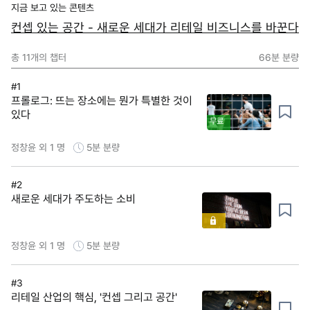
지금 보고 있는 콘텐츠
컨셉 있는 공간 - 새로운 세대가 리테일 비즈니스를 바꾼다
총
11
개의 챕터
66분
분량
#1
프롤로그: 뜨는 장소에는 뭔가 특별한 것이
있다
무료
정창윤 외 1 명
5분
분량
#2
새로운 세대가 주도하는 소비
정창윤 외 1 명
5분
분량
#3
리테일 산업의 핵심, '컨셉 그리고 공간'