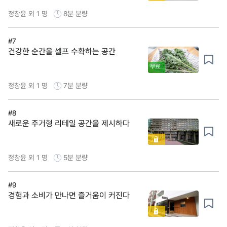
정창윤 외 1 명
8분
분량
#7
건강한 순간을 셀프 수확하는 공간
무료
정창윤 외 1 명
7분
분량
#8
새로운 주거형 리테일 공간을 제시하다
정창윤 외 1 명
5분
분량
#9
경험과 소비가 만나면 즐거움이 커진다