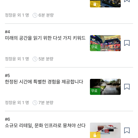
정창윤 외 1 명
6분
분량
#4
미래의 공간을 읽기 위한 다섯 가지 키워드
무료
정창윤 외 1 명
5분
분량
#5
한정된 시간에 특별한 경험을 제공합니다
무료
정창윤 외 1 명
7분
분량
#6
소규모 리테일, 문화 인프라로 뭉쳐야 산다