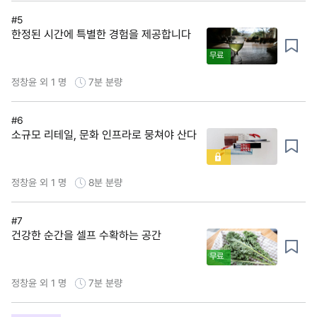
#5
한정된 시간에 특별한 경험을 제공합니다
무료
정창윤 외 1 명
7분
분량
#6
소규모 리테일, 문화 인프라로 뭉쳐야 산다
정창윤 외 1 명
8분
분량
#7
건강한 순간을 셀프 수확하는 공간
무료
정창윤 외 1 명
7분
분량