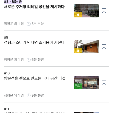
#8
- 보는 중
새로운 주거형 리테일 공간을 제시하다
정창윤 외 1 명
5분
분량
#9
경험과 소비가 만나면 즐거움이 커진다
정창윤 외 1 명
6분
분량
#10
방문객을 팬으로 만드는 국내 공간 다섯
무료
정창윤 외 1 명
9분
분량
#11