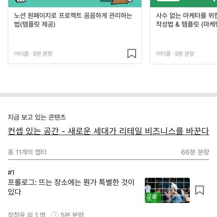
노션 원페이지로 프로젝트 꼼꼼하게 관리하는
사수 없는 마케터를 위
법(템플릿 제공)
작성법 & 템플릿 (마케
아티클 · 8분 분량
아티클 · 9분 분량
지금 보고 있는 콘텐츠
컨셉 있는 공간 - 새로운 세대가 리테일 비즈니스를 바꾼다
총
11
개의 챕터
66분
분량
#1
프롤로그: 뜨는 장소에는 뭔가 특별한 것이
있다
무료
정창윤 외 1 명
5분
분량