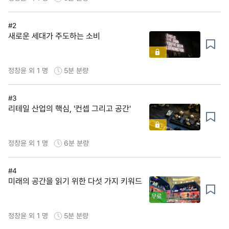
#2
새로운 세대가 주도하는 소비
정창윤 외 1 명
5분
분량
#3
리테일 산업의 핵심, '컨셉 그리고 공간'
정창윤 외 1 명
6분
분량
#4
미래의 공간을 읽기 위한 다섯 가지 키워드
무료
정창윤 외 1 명
5분
분량