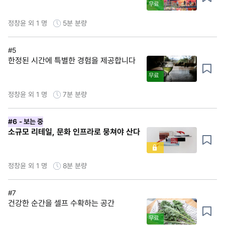
무료
정창윤 외 1 명
5분
분량
#5
한정된 시간에 특별한 경험을 제공합니다
무료
정창윤 외 1 명
7분
분량
#6
- 보는 중
소규모 리테일, 문화 인프라로 뭉쳐야 산다
정창윤 외 1 명
8분
분량
#7
건강한 순간을 셀프 수확하는 공간
무료