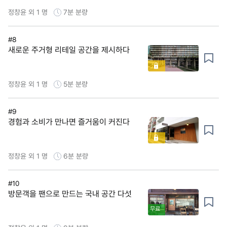
정창윤 외 1 명
7분
분량
#8
새로운 주거형 리테일 공간을 제시하다
정창윤 외 1 명
5분
분량
#9
경험과 소비가 만나면 즐거움이 커진다
정창윤 외 1 명
6분
분량
#10
방문객을 팬으로 만드는 국내 공간 다섯
무료