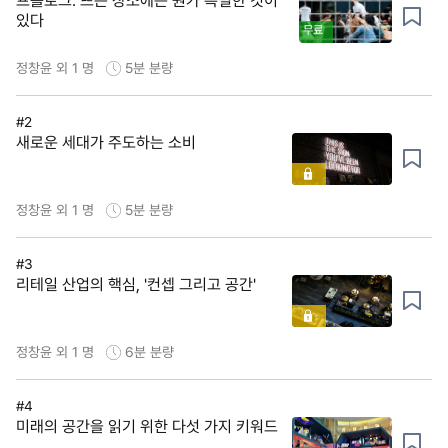
프롤로그: 뜨는 장소에는 뭔가 특별한 것이
있다
무료
정창윤 외 1 명
5분
분량
#2
새로운 세대가 주도하는 소비
정창윤 외 1 명
5분
분량
#3
리테일 산업의 핵심, '컨셉 그리고 공간'
정창윤 외 1 명
6분
분량
#4
미래의 공간을 읽기 위한 다섯 가지 키워드