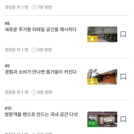
정창윤 외 1 명
7분
분량
#8
새로운 주거형 리테일 공간을 제시하다
정창윤 외 1 명
5분
분량
#9
경험과 소비가 만나면 즐거움이 커진다
정창윤 외 1 명
6분
분량
#10
방문객을 팬으로 만드는 국내 공간 다섯
무료