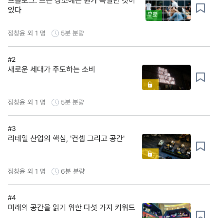
프롤로그: 뜨는 장소에는 뭔가 특별한 것이
있다
무료
정창윤 외 1 명
5분
분량
#2
새로운 세대가 주도하는 소비
정창윤 외 1 명
5분
분량
#3
리테일 산업의 핵심, '컨셉 그리고 공간'
정창윤 외 1 명
6분
분량
#4
미래의 공간을 읽기 위한 다섯 가지 키워드