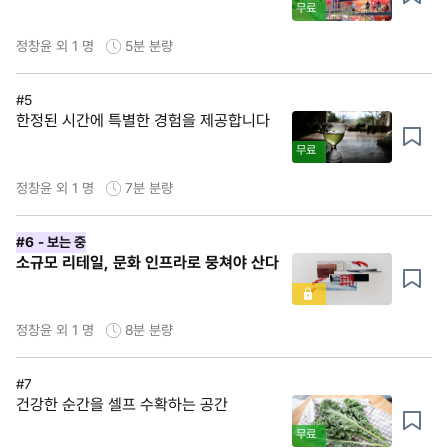
무료
정창윤 외 1 명
5분
분량
#5
한정된 시간에 특별한 경험을 제공합니다
무료
정창윤 외 1 명
7분
분량
#6
- 보는 중
소규모 리테일, 문화 인프라로 뭉쳐야 산다
정창윤 외 1 명
8분
분량
#7
건강한 순간을 셀프 수확하는 공간
무료