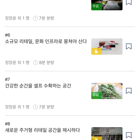
무료
정창윤 외 1 명
7분
분량
#6
소규모 리테일, 문화 인프라로 뭉쳐야 산다
정창윤 외 1 명
8분
분량
#7
건강한 순간을 셀프 수확하는 공간
무료
정창윤 외 1 명
7분
분량
#8
새로운 주거형 리테일 공간을 제시하다