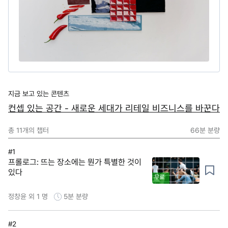
지금 보고 있는 콘텐츠
컨셉 있는 공간 - 새로운 세대가 리테일 비즈니스를 바꾼다
총
11
개의 챕터
66분
분량
#1
프롤로그: 뜨는 장소에는 뭔가 특별한 것이
있다
무료
정창윤 외 1 명
5분
분량
#2