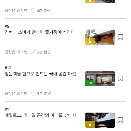
정창윤 외 1 명
5분
분량
#9
경험과 소비가 만나면 즐거움이 커진다
정창윤 외 1 명
6분
분량
#10
방문객을 팬으로 만드는 국내 공간 다섯
무료
정창윤 외 1 명
9분
분량
#11
에필로그: 리테일 공간의 미래를 찾아서