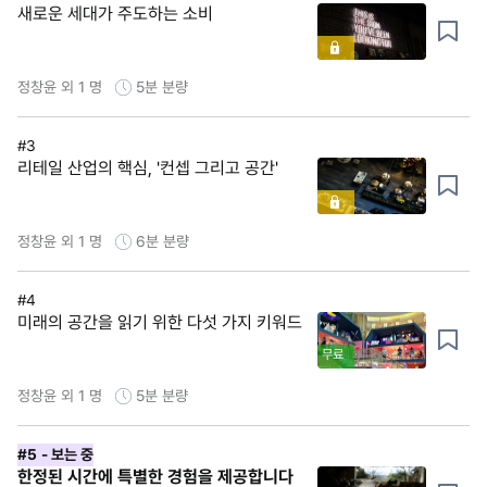
새로운 세대가 주도하는 소비
정창윤 외 1 명
5분
분량
#3
리테일 산업의 핵심, '컨셉 그리고 공간'
정창윤 외 1 명
6분
분량
#4
미래의 공간을 읽기 위한 다섯 가지 키워드
무료
정창윤 외 1 명
5분
분량
#5
- 보는 중
한정된 시간에 특별한 경험을 제공합니다