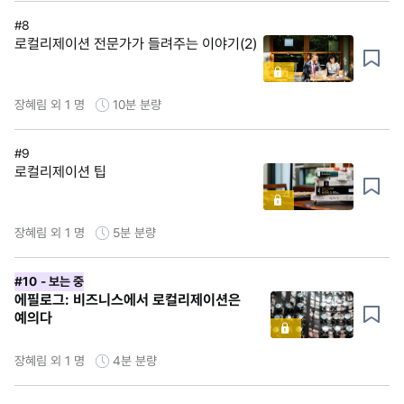
#8
로컬리제이션 전문가가 들려주는 이야기(2)
장혜림 외 1 명
10분
분량
#9
로컬리제이션 팁
장혜림 외 1 명
5분
분량
#10
- 보는 중
에필로그: 비즈니스에서 로컬리제이션은
예의다
장혜림 외 1 명
4분
분량