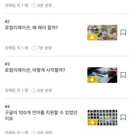
장혜림 외 1 명
6분
분량
#2
로컬리제이션, 왜 해야 할까?
장혜림 외 1 명
7분
분량
#3
로컬리제이션, 어떻게 시작할까?
장혜림 외 1 명
6분
분량
#4
구글이 100개 언어를 지원할 수 있었던
이유
장혜림 외 1 명
6분
분량