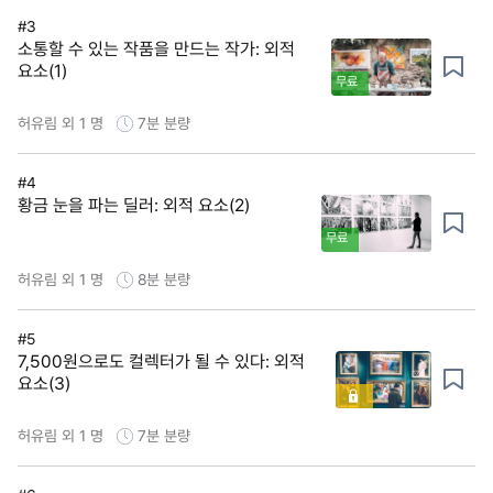
#3
소통할 수 있는 작품을 만드는 작가: 외적
요소(1)
무료
허유림 외 1 명
7분
분량
#4
황금 눈을 파는 딜러: 외적 요소(2)
무료
허유림 외 1 명
8분
분량
#5
7,500원으로도 컬렉터가 될 수 있다: 외적
요소(3)
허유림 외 1 명
7분
분량