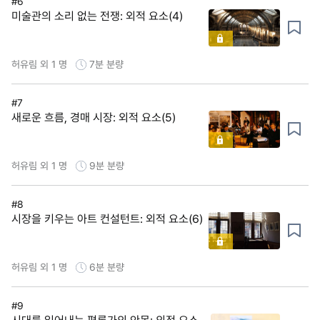
#6
미술관의 소리 없는 전쟁: 외적 요소(4)
허유림 외 1 명
7분
분량
#7
새로운 흐름, 경매 시장: 외적 요소(5)
허유림 외 1 명
9분
분량
#8
시장을 키우는 아트 컨설턴트: 외적 요소(6)
허유림 외 1 명
6분
분량
#9