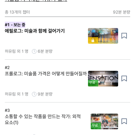
총
13
개의 챕터
92분
분량
#1
- 보는 중
에필로그: 미술과 함께 걸어가기
허유림 외 1 명
6분
분량
#2
프롤로그: 미술품 가격은 어떻게 만들어질까
무료
허유림 외 1 명
9분
분량
#3
소통할 수 있는 작품을 만드는 작가: 외적
요소(1)
무료