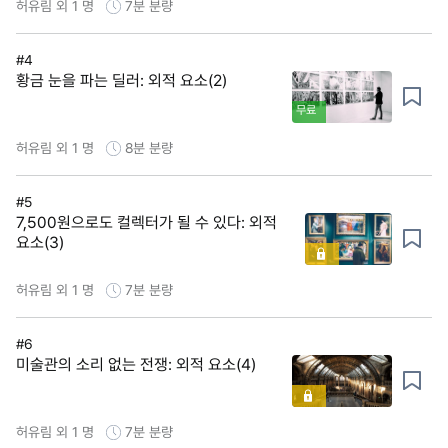
허유림 외 1 명
7분
분량
#4
황금 눈을 파는 딜러: 외적 요소(2)
무료
허유림 외 1 명
8분
분량
#5
7,500원으로도 컬렉터가 될 수 있다: 외적
요소(3)
허유림 외 1 명
7분
분량
#6
미술관의 소리 없는 전쟁: 외적 요소(4)
허유림 외 1 명
7분
분량