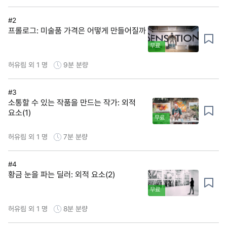
#2
프롤로그: 미술품 가격은 어떻게 만들어질까
무료
허유림 외 1 명
9분
분량
#3
소통할 수 있는 작품을 만드는 작가: 외적
요소(1)
무료
허유림 외 1 명
7분
분량
#4
황금 눈을 파는 딜러: 외적 요소(2)
무료
허유림 외 1 명
8분
분량