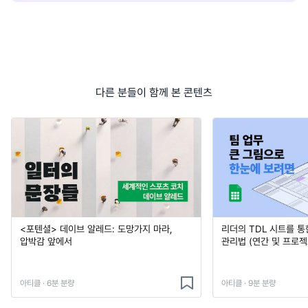
다른 분들이 함께 본 콘텐츠
<포텐셜> 데이브 알레드: 도망가지 마라,
리더의 TDL 시트를 통
압박감 앞에서
관리법 (연간 및 프로젝
아티클 · 6분 분량
아티클 · 9분 분량