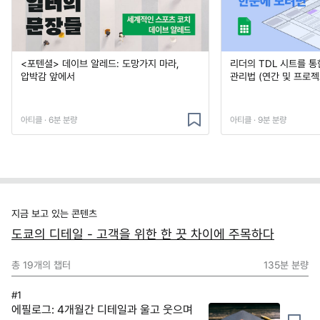
<포텐셜> 데이브 알레드: 도망가지 마라,
리더의 TDL 시트를 통
압박감 앞에서
관리법 (연간 및 프로젝
아티클 · 6분 분량
아티클 · 9분 분량
지금 보고 있는 콘텐츠
도쿄의 디테일 - 고객을 위한 한 끗 차이에 주목하다
총
19
개의 챕터
135분
분량
#1
에필로그: 4개월간 디테일과 울고 웃으며