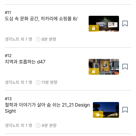
#11
도심 속 문화 공간, 히카리에 쇼핑몰 8/
생각노트 외 1 명
8분
분량
#12
지역과 호흡하는 d47
생각노트 외 1 명
11분
분량
#13
철학과 이야기가 살아 숨 쉬는 21_21 Design
Sight
생각노트 외 1 명
9분
분량