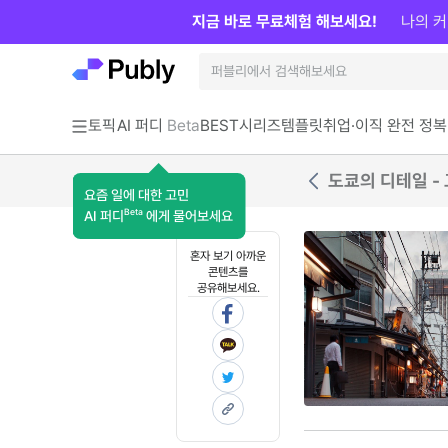
지금 바로 무료체험 해보세요!
나의 커
토픽
AI 퍼디
Beta
BEST
시리즈
템플릿
취업·이직 완전 정복
도쿄의 디테일 -
요즘 일에 대한 고민
Beta
AI 퍼디
에게 물어보세요
혼자 보기 아까운
콘텐츠를
공유해보세요.