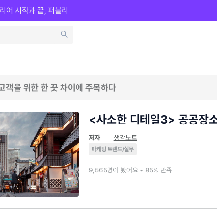
리어 시작과 끝, 퍼블리
 고객을 위한 한 끗 차이에 주목하다
<사소한 디테일3> 공공장
저자
생각노트
마케팅 트렌드/실무
9,565명이 봤어요 • 85% 만족