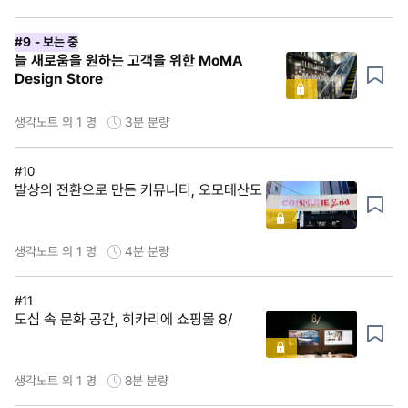
#9
- 보는 중
늘 새로움을 원하는 고객을 위한 MoMA
Design Store
생각노트 외 1 명
3분
분량
#10
발상의 전환으로 만든 커뮤니티, 오모테산도
생각노트 외 1 명
4분
분량
#11
도심 속 문화 공간, 히카리에 쇼핑몰 8/
생각노트 외 1 명
8분
분량