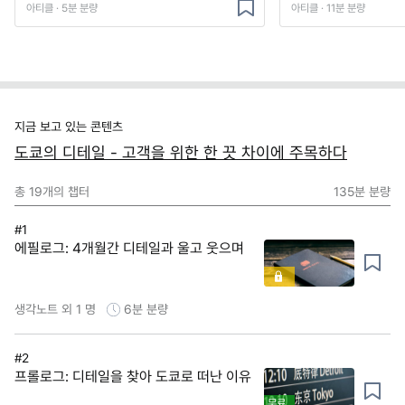
아티클 · 5분 분량
아티클 · 11분 분량
지금 보고 있는 콘텐츠
도쿄의 디테일 - 고객을 위한 한 끗 차이에 주목하다
총
19
개의 챕터
135분
분량
#1
에필로그: 4개월간 디테일과 울고 웃으며
생각노트 외 1 명
6분
분량
#2
프롤로그: 디테일을 찾아 도쿄로 떠난 이유
무료