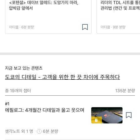
<포텐셜> 데이브 알레드: 도망가지 마라,
리더의 TDL 시트를 통
압박감 앞에서
관리법 (연간 및 프로젝
아티클 · 6분 분량
아티클 · 9분 분량
지금 보고 있는 콘텐츠
도쿄의 디테일 - 고객을 위한 한 끗 차이에 주목하다
총
19
개의 챕터
135분
분량
#1
에필로그: 4개월간 디테일과 울고 웃으며
생각노트 외 1 명
6분
분량