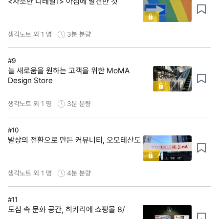
<사소한 디테일1> 아침에 발견한 것
생각노트 외 1 명
3분
분량
#9
늘 새로움을 원하는 고객을 위한 MoMA
Design Store
생각노트 외 1 명
3분
분량
#10
발상의 전환으로 만든 커뮤니티, 오모테산도
생각노트 외 1 명
4분
분량
#11
도심 속 문화 공간, 히카리에 쇼핑몰 8/