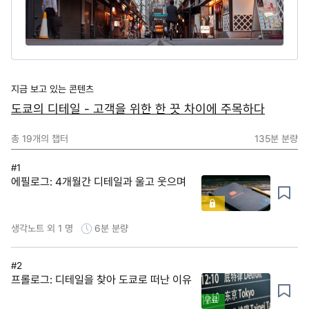
지금 보고 있는 콘텐츠
도쿄의 디테일 - 고객을 위한 한 끗 차이에 주목하다
총
19
개의 챕터
135분
분량
#1
에필로그: 4개월간 디테일과 울고 웃으며
생각노트 외 1 명
6분
분량
#2
프롤로그: 디테일을 찾아 도쿄로 떠난 이유
무료