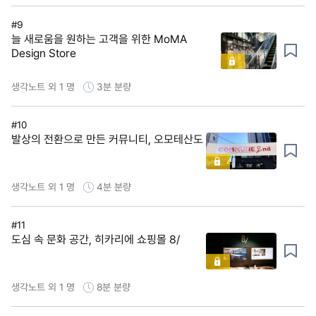
#9
늘 새로움을 원하는 고객을 위한 MoMA
Design Store
생각노트 외 1 명
3분
분량
#10
발상의 전환으로 만든 커뮤니티, 오모테산도
생각노트 외 1 명
4분
분량
#11
도심 속 문화 공간, 히카리에 쇼핑몰 8/
생각노트 외 1 명
8분
분량