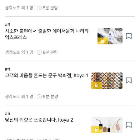
생각노트 외 1 명
5분
분량
#3
사소한 불편에서 출발한 에어서울과 나리타
익스프레스
생각노트 외 1 명
8분
분량
#4
고객의 마음을 흔드는 문구 백화점, Itoya 1
생각노트 외 1 명
6분
분량
#5
당신의 취향은 소중합니다, Itoya 2