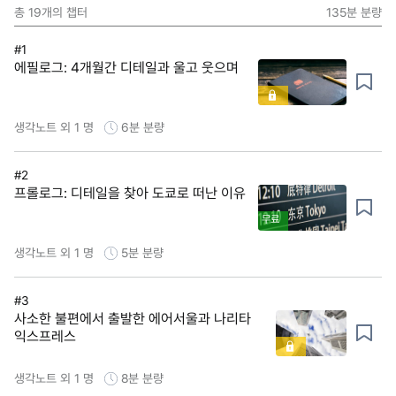
총
19
개의 챕터
135분
분량
#1
에필로그: 4개월간 디테일과 울고 웃으며
생각노트 외 1 명
6분
분량
#2
프롤로그: 디테일을 찾아 도쿄로 떠난 이유
무료
생각노트 외 1 명
5분
분량
#3
사소한 불편에서 출발한 에어서울과 나리타
익스프레스
생각노트 외 1 명
8분
분량