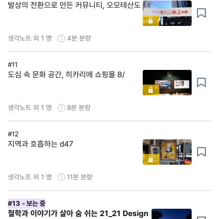
발상의 전환으로 만든 커뮤니티, 오모테산도
생각노트 외 1 명
4분
분량
#11
도심 속 문화 공간, 히카리에 쇼핑몰 8/
생각노트 외 1 명
8분
분량
#12
지역과 호흡하는 d47
생각노트 외 1 명
11분
분량
#13
- 보는 중
철학과 이야기가 살아 숨 쉬는 21_21 Design