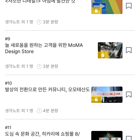
<사소한 디테일1> 아침에 발견한 것
생각노트 외 1 명
3분
분량
#9
늘 새로움을 원하는 고객을 위한 MoMA
Design Store
생각노트 외 1 명
3분
분량
#10
발상의 전환으로 만든 커뮤니티, 오모테산도
생각노트 외 1 명
4분
분량
#11
도심 속 문화 공간, 히카리에 쇼핑몰 8/