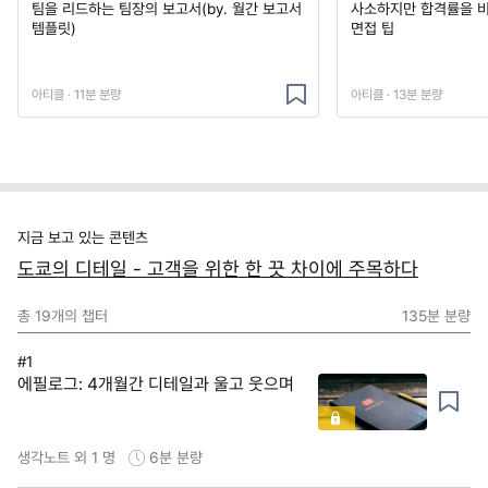
팀을 리드하는 팀장의 보고서(by. 월간 보고서
사소하지만 합격률을 
템플릿)
면접 팁
아티클 · 11분 분량
아티클 · 13분 분량
지금 보고 있는 콘텐츠
도쿄의 디테일 - 고객을 위한 한 끗 차이에 주목하다
총
19
개의 챕터
135분
분량
#1
에필로그: 4개월간 디테일과 울고 웃으며
생각노트 외 1 명
6분
분량