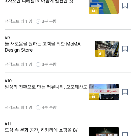
<사소한 디테일1> 아침에 발견한 것
생각노트 외 1 명
3분
분량
#9
늘 새로움을 원하는 고객을 위한 MoMA
Design Store
생각노트 외 1 명
3분
분량
#10
발상의 전환으로 만든 커뮤니티, 오모테산도
생각노트 외 1 명
4분
분량
#11
도심 속 문화 공간, 히카리에 쇼핑몰 8/