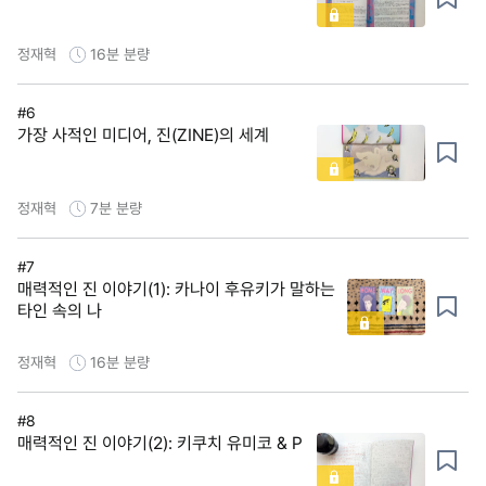
정재혁
16분
분량
#6
가장 사적인 미디어, 진(ZINE)의 세계
정재혁
7분
분량
#7
매력적인 진 이야기(1): 카나이 후유키가 말하는
타인 속의 나
정재혁
16분
분량
#8
매력적인 진 이야기(2): 키쿠치 유미코 & P