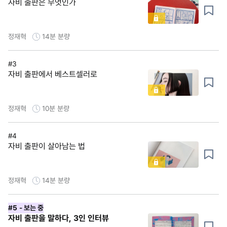
자비 출판은 무엇인가
정재혁
14분
분량
#3
자비 출판에서 베스트셀러로
정재혁
10분
분량
#4
자비 출판이 살아남는 법
정재혁
14분
분량
#5
- 보는 중
자비 출판을 말하다, 3인 인터뷰