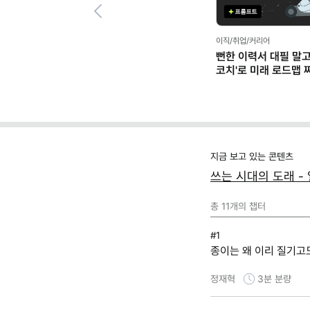
Previous
이직/취업/커리어
뻔한 이력서 대필 말고,
코치'로 미래 로드맵 짜기
프롬프트 팩)
지금 보고 있는 콘텐츠
쓰는 시대의 도래 - 
총
11
개의 챕터
#1
종이는 왜 이리 질기고
정재혁
3분
분량