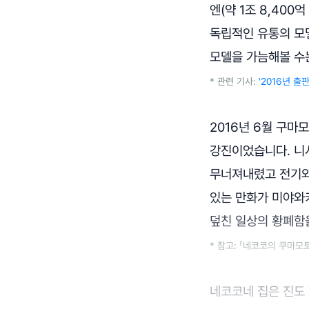
엔(약 1조 8,40
독립적인 유통의 모
모델을 가늠해볼 수
* 관련 기사:
'2016년 출
2016년 6월 구
강진이었습니다. 니
무너져내렸고 전기와
있는 만화가 미야와
덮친 일상의 황폐함
* 참고: 「네코코의 쿠마
네코코네 집은 진도 