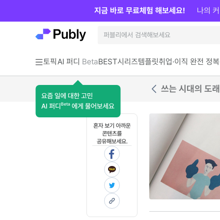
지금 바로 무료체험 해보세요!
나의 커
토픽
AI 퍼디
Beta
BEST
시리즈
템플릿
취업·이직 완전 정복
쓰는 시대의 도래 
요즘 일에 대한 고민
Beta
AI 퍼디
에게 물어보세요
혼자 보기 아까운
콘텐츠를
공유해보세요.