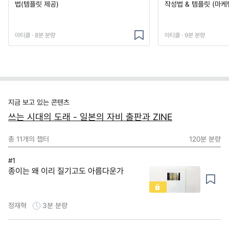
법(템플릿 제공)
작성법 & 템플릿 (마케
아티클 · 8분 분량
아티클 · 9분 분량
지금 보고 있는 콘텐츠
쓰는 시대의 도래 - 일본의 자비 출판과 ZINE
총
11
개의 챕터
120분
분량
#1
종이는 왜 이리 질기고도 아름다운가
정재혁
3분
분량