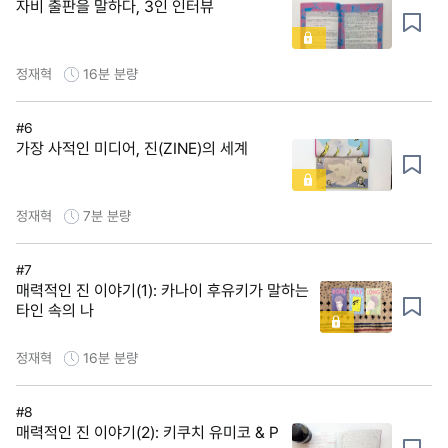
자비 출판을 말하다, 3인 인터뷰
정재혁
16분
분량
#6
가장 사적인 미디어, 진(ZINE)의 세계
정재혁
7분
분량
#7
매력적인 진 이야기(1): 카나이 후유키가 말하는
타인 속의 나
정재혁
16분
분량
#8
매력적인 진 이야기(2): 키쿠치 유미코 & P