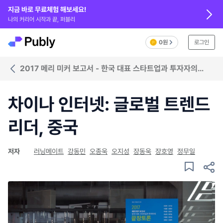
지금 바로 무료체험 해보세요!
나의 커리어 시작과 끝, 퍼블리
0원
로그인
2017 메리 미커 보고서 - 한국 대표 스타트업과 투자자의
'끝장토론'
차이나 인터넷: 글로벌 트렌드
리더, 중국
저자
러닝메이트
강동민
오종욱
오지성
장동욱
장호영
정무일