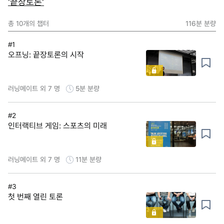
'끝장토론'
총
10
개의 챕터
116분
분량
#1
오프닝: 끝장토론의 시작
러닝메이트 외 7 명
5분
분량
#2
인터랙티브 게임: 스포츠의 미래
러닝메이트 외 7 명
11분
분량
#3
첫 번째 열린 토론