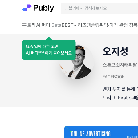
토픽
AI 퍼디
Beta
BEST
시리즈
템플릿
취업·이직 완전 정복
요즘 일에 대한 고민
오지성
Beta
AI 퍼디
에게 물어보세요
스톤브릿지캐피탈
FACEBOOK
벤처 투자를 통해 
드리고, First c