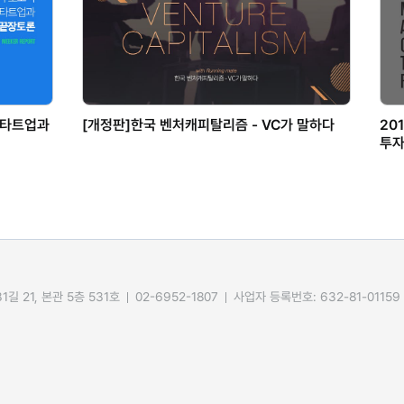
 스타트업과
[개정판]한국 벤처캐피탈리즘 - VC가 말하다
20
투자
길 21, 본관 5층 531호
02-6952-1807
사업자 등록번호: 632-81-01159