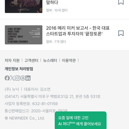
말하다
웹북 · 10개 챕터
2016 메리 미커 보고서 - 한국 대표
스타트업과 투자자의 '끝장토론'
웹북 · 7개 챕터
저자 지원
고객센터
뉴스레터
이용약관
개인정보 처리방침
(주) 뉴닉
대표이사: 김소연
(04147) 서울특별시 마포구 백범로31길 21, 본관 5층 531호
사업자 등록번호: 632-81-01159
통신판매업신고: 2020-서울마포-2938
요즘 일에 대한 고민
© NEWNEEK Co., Ltd.
Beta
AI 퍼디
에게 물어보세요