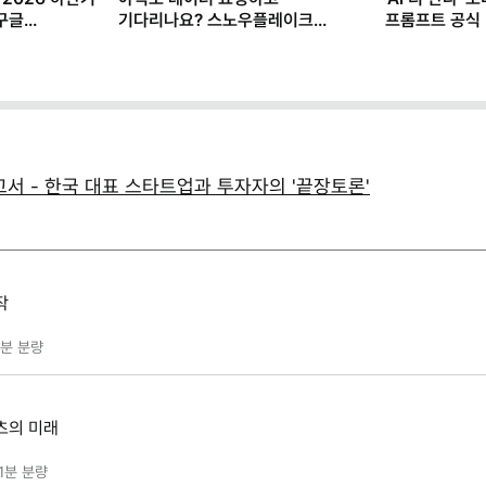
구글
기다리나요? 스노우플레이크
프롬프트 공식 (
마케터가 AI로 일하는 법
보고서 - 한국 대표 스타트업과 투자자의 '끝장토론'
작
5분
분량
츠의 미래
1분
분량