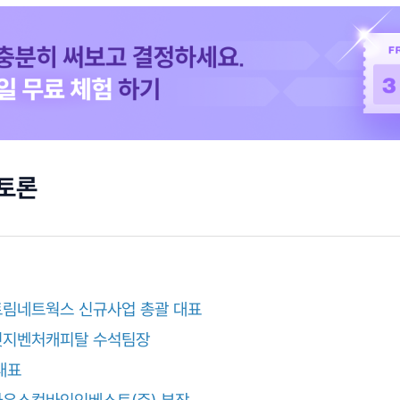
 토론
림네트웍스 신규사업 총괄 대표
릿지벤처캐피탈 수석팀장
대표
우스컴바인인베스트(주) 부장