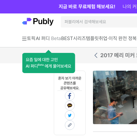
지금 바로 무료체험 해보세요!
나의 커
토픽
AI 퍼디
Beta
BEST
시리즈
템플릿
취업·이직 완전 정복
2017 메리 미커
요즘 일에 대한 고민
Beta
AI 퍼디
에게 물어보세요
혼자 보기 아까운
콘텐츠를
공유해보세요.