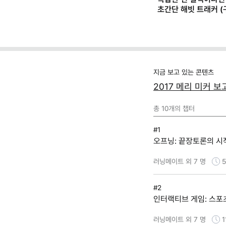
초간단 해빗 트래커 (
스프레드시트 템플릿)
지금 보고 있는 콘텐츠
2017 메리 미커 
총
10
개의 챕터
#1
오프닝: 끝장토론의 시
러닝메이트 외 7 명
#2
인터랙티브 게임: 스포
러닝메이트 외 7 명
1