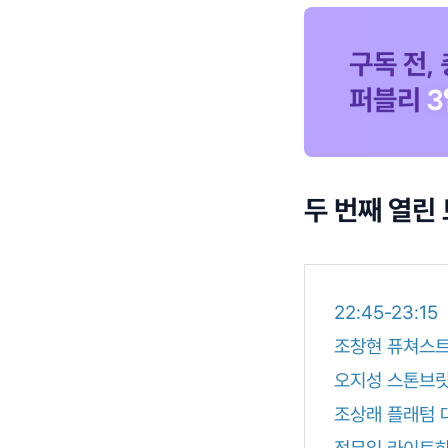
두 번째 열린
22:45-23:15
조창현 퓨쳐스트
오지성 스톤브
조상래 플래텀 
정무일 라이트하