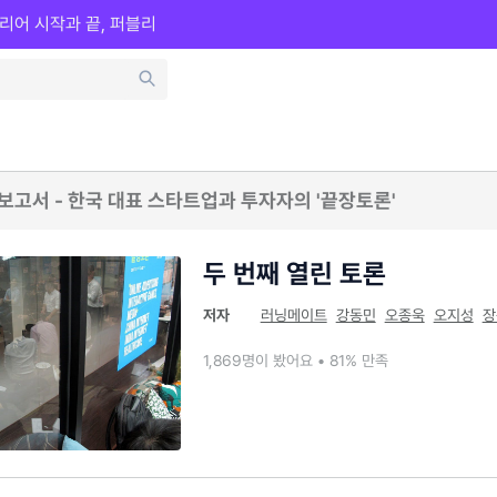
리어 시작과 끝, 퍼블리
 보고서 - 한국 대표 스타트업과 투자자의 '끝장토론'
두 번째 열린 토론
저자
러닝메이트
강동민
오종욱
오지성
장
1,869명이 봤어요 • 81% 만족