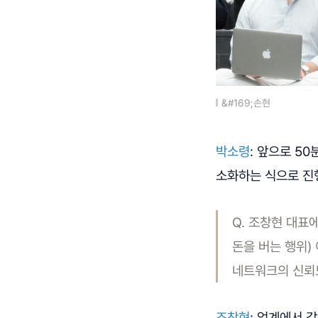
&#169;손현
박소령
: 앞으로 5
소화하는 식으로 진행
Q. 조창현 대표
돈을 버는 행위)
네트워크의 신뢰도
조창현
: 업계에서 