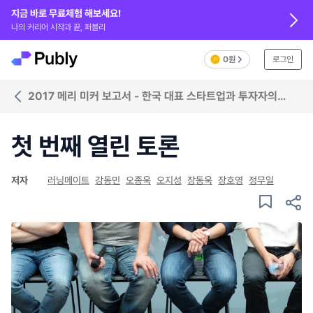
지금 바로 무료체험 해보세요!
나의 커리어 시작과 끝, 퍼블리
0원
로그인
2017 메리 미커 보고서 - 한국 대표 스타트업과 투자자의
'끝장토론'
첫 번째 열린 토론
저자
러닝메이트
강동민
오종욱
오지성
장동욱
장호영
정무일