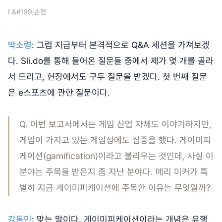
&#169;손현
박소령
: 그럼 지금부터 본격적으로 Q&A 세션을 가져보겠
다. Sli.do를 통해 들어온 질문들 중에서 제가 몇 개를 골라
서 드리고, 현장에서도 구두 질문을 받겠다. 첫 번째 질문
은 e스포츠에 관한 질문이다.
Q. 이번 보고서에서는 게임 산업 자체도 이야기하지만,
게임이 가지고 있는 게임성에도 집중을 했다. 게이미피
케이션(gamification)이라고 불리우는 것인데, 사실 이
분야는 주목을 받은지 좀 지난 분야다. 메리 미커가 특
별히 지금 게이미피케이션에 주목한 이유는 무엇일까?
강동민
: 맞는 말이다. 게이미피케이션이라는 개념은 유행