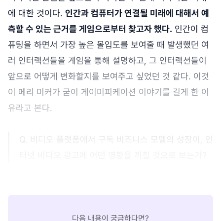
에 대한 것이다.
인간과 컴퓨터가 연결될 미래에 대해서 예
측할 수 있는 근거를 게임으로부터 찾고자 했다.
인간이 컴
퓨팅을 하면서 가장 높은 몰입도를 보여줄 때 발생했던 여
러 인터랙션들을 게임을 통해 설명하고, 그 인터랙션들이
앞으로 어떻게 변화할지를 보여주고 싶었던 것 같다. 이것
이 메리 미커가 굳이 게이미피케이션 이야기를 길게 한 이
유라고 본다.
Q. 비디오 플랫폼에서 구독 비즈니스 모델의 성장이, 인
터넷 비디오 광고에 어떤 영향을 끼칠 것으로 보는가?
다음 내용이 궁금하다면?