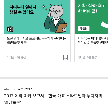
노션 원페이지로 프로젝트 꼼꼼하게 관리하는
사수 없는 마케터를 위
법(템플릿 제공)
작성법 & 템플릿 (마케
아티클 · 8분 분량
아티클 · 9분 분량
지금 보고 있는 콘텐츠
2017 메리 미커 보고서 - 한국 대표 스타트업과 투자자의
'끝장토론'