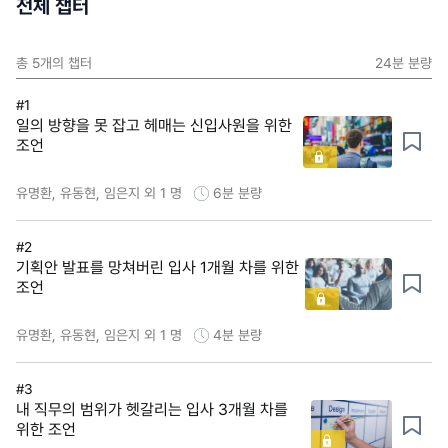
전체 챕터
총
5
개의 챕터
24분
분량
#1
일의 방향을 못 잡고 헤매는 신입사원을 위한
조언
유명환, 유동현, 임은지 외 1 명
6분
분량
#2
기획안 발표를 망쳐버린 입사 1개월 차를 위한
조언
유명환, 유동현, 임은지 외 1 명
4분
분량
#3
내 직무의 범위가 헷갈리는 입사 3개월 차를
위한 조언