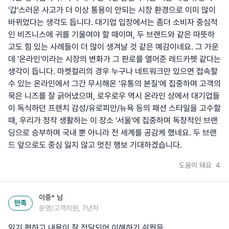
'갑'스러운 사고가 더 이상 통용이 안되는 시장 환경으로 이미 많이
바뀌었다는 생각도 듭니다. 대기업 입장에서는 좀더 소비자 중심적
인 비즈니스에 귀를 기울여야 할 때이며, 두 브랜드와 같은 따뜻하
고도 힘 있는 사례들이 더 많이 생겨날 것 같은 예감이네요. 그 가운
데 '온라인'이라는 시장의 변화가 그 판로를 열어준 레드카펫 같다는
생각이 듭니다. 마켓컬리의 경우 누구나 네트워크만 있으면 접속할
수 있는 온라인에서 그간 무시해온 '유통의 본질'에 집중하며 고객의
묵은 니즈를 잘 긁어냈으며, 로우로우 역시 온라인 상에서 대기업들
이 독식하던 프렌치 감성/유로피안/뉴욕 등의 패션 스타일을 고수할
때, 우리가 정작 생활하는 이 장소 '서울'에 집중하며 독창적인 브랜
딩으로 승부하며 국내 뿐 아니라 전 세계를 공감케 했네요. 두 브랜
드 앞으로도 중심 잃지 않고 멋진 행보 기대하겠습니다.
도움이 돼요
4
이중*
님
만족
운영/고객지원, 7년차
읽기 편하고 내용이 잘 전달되어 이해하기 쉬웠음