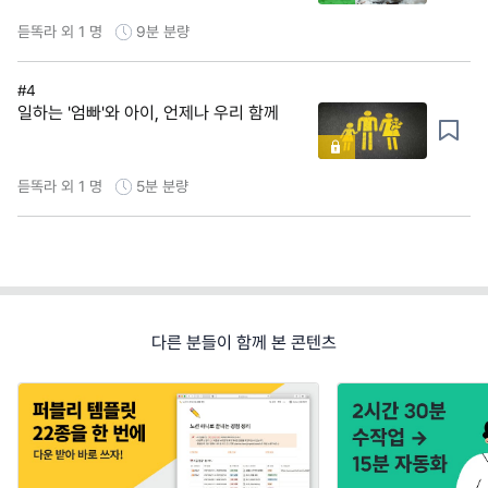
듣똑라 외 1 명
9분
분량
#4
일하는 '엄빠'와 아이, 언제나 우리 함께
듣똑라 외 1 명
5분
분량
다른 분들이 함께 본 콘텐츠