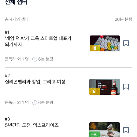
전체 챕터
총
4
개의 챕터
26분
분량
#1
'게임 덕후'가 교육 스타트업 대표가
되기까지
듣똑라 외 1 명
6분
분량
#2
실리콘밸리와 창업, 그리고 여성
듣똑라 외 1 명
6분
분량
#3
5년간의 도전, 엑스프라이즈
무료