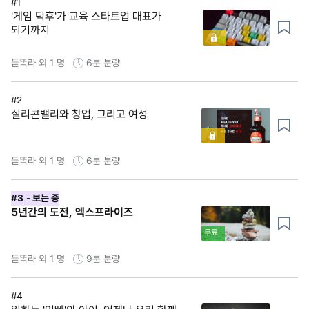
#1
'게임 덕후'가 교육 스타트업 대표가
되기까지
듣똑라 외 1 명
6분
분량
#2
실리콘밸리와 창업, 그리고 여성
듣똑라 외 1 명
6분
분량
#3
- 보는 중
5년간의 도전, 엑스프라이즈
무료
듣똑라 외 1 명
9분
분량
#4