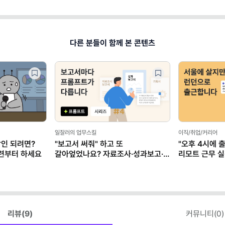
다른 분들이 함께 본 콘텐츠
일잘러의 업무스킬
이직/취업/커리어
장인 되려면?
"보고서 써줘" 하고 또
"오후 4시에 
훈련부터 하세요
갈아엎었나요? 자료조사·성과보고·
리모트 근무 
기획서 AI 프롬프트
(+별책부록)
리뷰(
9
)
커뮤니티(
0
)