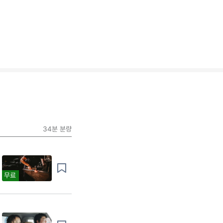
34분
분량
무료