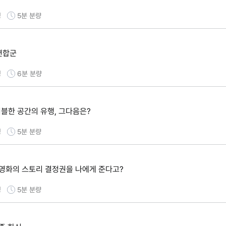
명
5분
분량
 연합군
명
6분
분량
머블한 공간의 유행, 그다음은?
명
5분
분량
T] 영화의 스토리 결정권을 나에게 준다고?
명
5분
분량