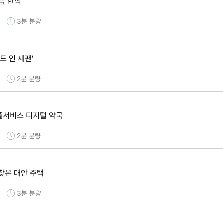
요즘 한식
명
3분
분량
드 인 재팬'
명
2분
분량
념 풀서비스 디지털 약국
명
2분
분량
 찾은 대안 주택
명
3분
분량