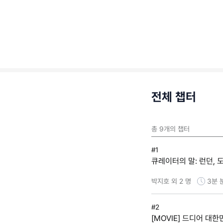
전체 챕터
총
9
개의 챕터
#1
큐레이터의 말: 런던,
박지호 외 2 명
3분
#2
[MOVIE] 드디어 대