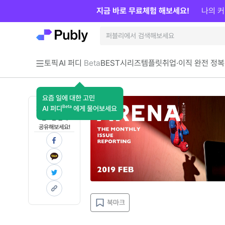
지금 바로 무료체험 해보세요!
나의 커
토픽
AI 퍼디
Beta
BEST
시리즈
템플릿
취업·이직 완전 정복
요즘 일에 대한 고민
Beta
AI 퍼디
에게 물어보세요
지금 인사이트가
필요한 분께
공유해보세요!
북마크