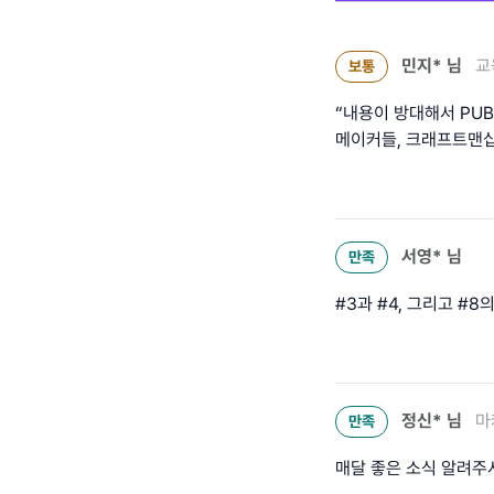
민지*
님
교
보통
“내용이 방대해서 PU
메이커들, 크래프트맨십
서영*
님
만족
#3과 #4, 그리고 #
정신*
님
마
만족
매달 좋은 소식 알려주