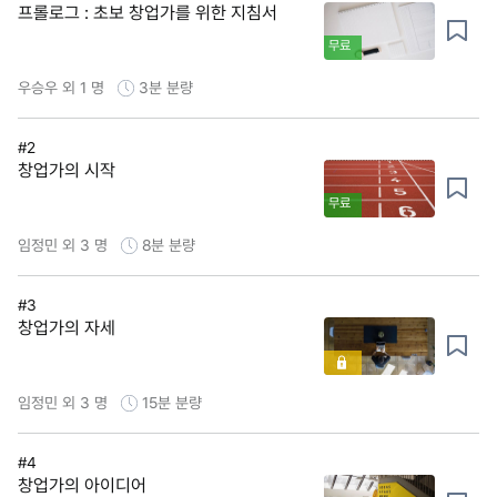
프롤로그 : 초보 창업가를 위한 지침서
무료
우승우 외 1 명
3분
분량
#2
창업가의 시작
무료
임정민 외 3 명
8분
분량
#3
창업가의 자세
임정민 외 3 명
15분
분량
#4
창업가의 아이디어