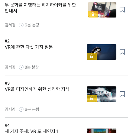
두 문화를 여행하는 히치하이커를 위한
안내서
김서경
6분
분량
#2
VR에 관한 다섯 가지 질문
김서경
8분
분량
#3
VR을 디자인하기 위한 심리학 지식
김서경
6분
분량
#4
세 가지 주제: VR 포 체인지 1