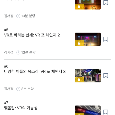
김서경
10분
분량
#5
VR로 바라본 현재: VR 포 체인지 2
김서경
13분
분량
#6
다양한 이들의 목소리: VR 포 체인지 3
김서경
8분
분량
#7
맺음말: VR의 가능성