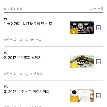
총
6
개의 챕터
75분
분량
#1
1. 들어가며: 워런 버핏을 만난 후
황준호 외 1 명
8분
분량
#2
2. 2017 주주총회 스케치
황준호 외 1 명
10분
분량
#3
3. 2017 주주 서한 하이라이트