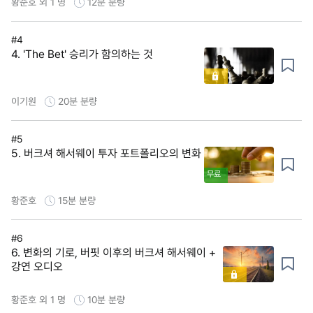
황준호 외 1 명
12분
분량
#4
4. 'The Bet' 승리가 함의하는 것
이기원
20분
분량
#5
5. 버크셔 해서웨이 투자 포트폴리오의 변화
무료
황준호
15분
분량
#6
6. 변화의 기로, 버핏 이후의 버크셔 해서웨이 +
강연 오디오
황준호 외 1 명
10분
분량