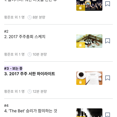
황준호 외 1 명
8분
분량
#2
2. 2017 주주총회 스케치
황준호 외 1 명
10분
분량
#3
- 보는 중
3. 2017 주주 서한 하이라이트
황준호 외 1 명
12분
분량
#4
4. 'The Bet' 승리가 함의하는 것