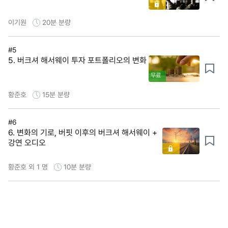
이기원
20분
분량
#5
5. 버크셔 해서웨이 투자 포트폴리오의 변화
무료
황준호
15분
분량
#6
6. 변화의 기로, 버핏 이후의 버크셔 해서웨이 +
강연 오디오
황준호 외 1 명
10분
분량