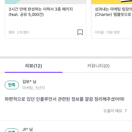
3시간 만에 완성하는 이력서 3종 패키지
성과내는 마케팅 팀장의
(feat. 공유 5,000건)
(Charter) 템플릿으
웹북 · 2개 챕터
아티클 · 13분 분량
리뷰(
12
)
커뮤니티(
0
)
김보*
님
만족
마케팅, 5년차
파편적으로 있던 인플루언서 관련된 정보를 깔끔 정리해주셨어여!
도움이 돼요
7
JI*
님