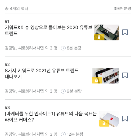
총
4
개의 챕터
39분
분량
#1
키워드&이슈 영상으로 돌아보는 2020 유튜브
트렌드
김경달, 씨로켓리서치랩 외 3 명
8분
분량
#2
8가지 키워드로 2021년 유튜브 트렌드
내다보기
김경달, 씨로켓리서치랩 외 3 명
9분
분량
#3
[마케터를 위한 인사이트1] 유튜브의 다음 목표는
라이브 커머스?
김경달, 씨로켓리서치랩 외 3 명
12분
분량