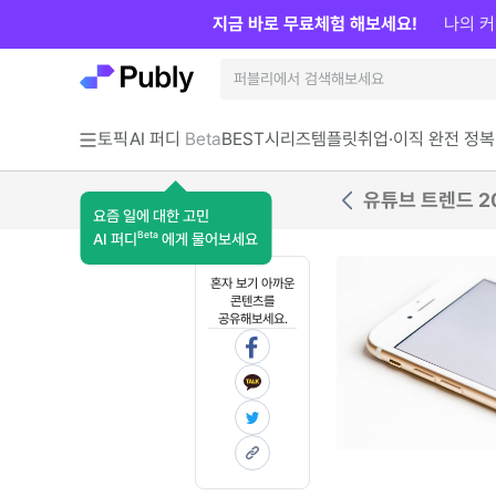
지금 바로 무료체험 해보세요!
나의 커
토픽
AI 퍼디
Beta
BEST
시리즈
템플릿
취업·이직 완전 정복
유튜브 트렌드 2
요즘 일에 대한 고민
Beta
AI 퍼디
에게 물어보세요
혼자 보기 아까운
콘텐츠를
공유해보세요.