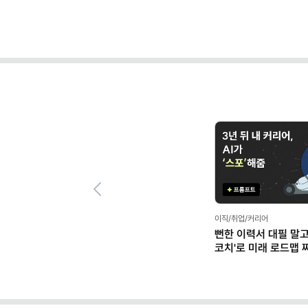
Previous
이직/취업/커리어
뻔한 이력서 대필 말고,
코치'로 미래 로드맵 짜기
프롬프트 팩)