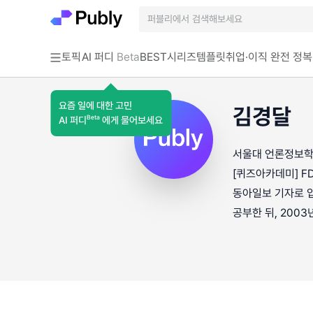
토픽
AI 퍼디
Beta
BEST
시리즈
템플릿
취업·이직 완전 정복
요즘 일에 대한 고민
김경달
Beta
AI 퍼디
에게 물어보세요
서울대 언론정보학과
[퀴즈아카데미] F
동아일보 기자로 입