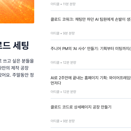
아티클 •
11
분 분량
클로드 코워크: 채팅만 하던 AI 팀원에게 손발이 
아티클 •
9
분 분량
로드 세팅
주니어 PM의 'AI 사수' 만들기: 기획부터 미팅까지(
로 쓰고 싶은 분들을
아티클 •
12
분 분량
나만의 제작 공장
았어요. 주말동안 정
AI로 2주만에 끝내는 홈페이지 기획: 와이어프레
먼저다
아티클 •
12
분 분량
클로드 코드로 상세페이지 공장 만들기
아티클 •
9
분 분량