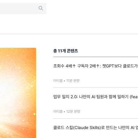
총
11
개 콘텐츠
조회수 4배↑ 구독자 2배↑: 챗GPT보다 클로드가
아티클 •
11
분 분량
업무 일지 2.0: 나만의 AI 팀원과 함께 일하기 (fea
아티클 •
12
분 분량
클로드 스킬(Claude Skills)로 만드는 나만의 AI