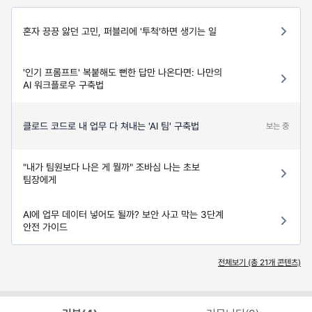
혼자 끙끙 앓던 고민, 퍼블리에 '투척'하면 생기는 일
'인기 프롬프트' 복붙해도 뻔한 답만 나온다면: 나만의
AI 워크플로우 구축법
클로드 코드로 내 업무 다 쳐내는 'AI 팀' 구축법
보는 중
"내가 팀원보다 나은 게 뭘까" 조바심 나는 초보
팀장에게
AI에 업무 데이터 넣어도 될까? 보안 사고 막는 3단계
안전 가이드
전체보기 (총
21
개 콘텐츠)