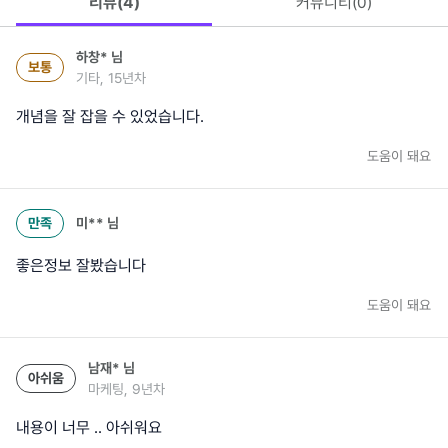
리뷰(
4
)
커뮤니티(
0
)
하창*
님
보통
기타, 15년차
개념을 잘 잡을 수 있었습니다.
도움이 돼요
만족
미**
님
좋은정보 잘봤습니다
도움이 돼요
남재*
님
아쉬움
마케팅, 9년차
내용이 너무 .. 아쉬워요